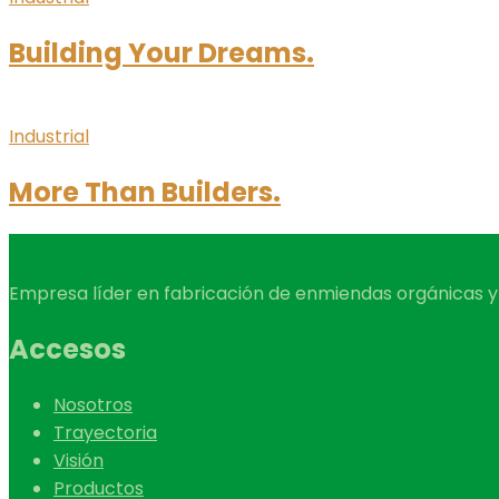
Building Your Dreams.
Industrial
More Than Builders.
Empresa líder en fabricación de enmiendas orgánicas y f
Accesos
Nosotros
Trayectoria
Visión
Productos