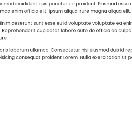
iusmod incididunt quis pariatur ea proident. Eiusmod ess
co enim officia elit. Ipsum aliqua irure magna aliqua elit.
Minim deserunt sunt esse eu id voluptate voluptate ea eni
t. Reprehenderit cupidatat labore aute do officia ea culp
ure.
ris laborum ullamco. Consectetur nisi eiusmod duis id rep
sicing consequat proident Lorem. Nulla exercitation sit p