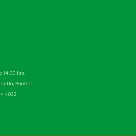
a 14:00 hrs.
zintla, Puebla
34 4023